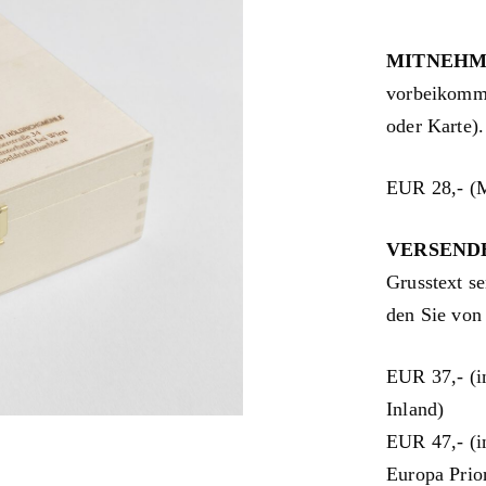
MITNEH
vorbeikomme
oder Karte).
EUR 28,- (M
VERSEND
Grusstext s
den Sie von 
EUR 37,- (i
Inland)
EUR 47,- (i
Europa Prior