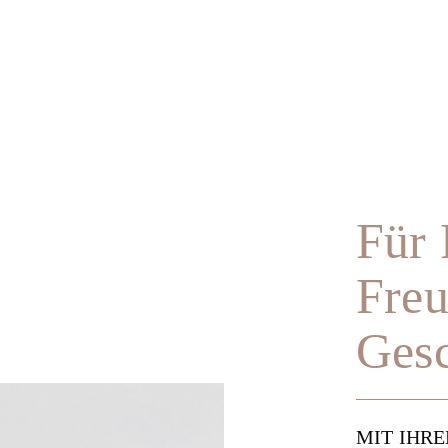
Für 
Fre
Gesc
MIT IHR