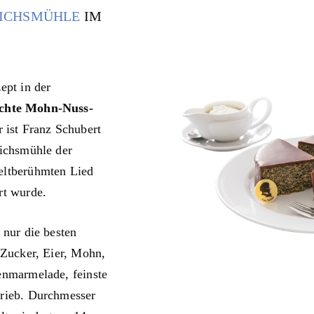
ICHSMÜHLE
IM
ept in der
chte Mohn-Nuss-
 ist Franz Schubert
richsmühle der
eltberühmten Lied
rt wurde.
 nur die besten
 Zucker, Eier, Mohn,
enmarmelade, feinste
rieb. Durchmesser