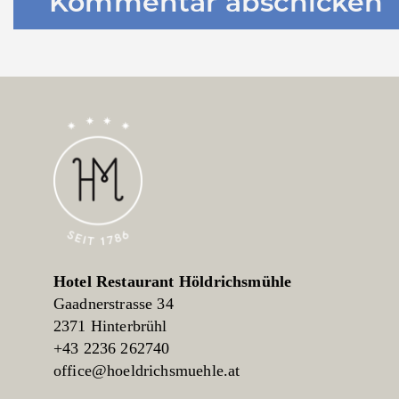
A
L
T
E
R
N
A
T
Hotel Restaurant Höldrichsmühle
I
Gaadnerstrasse 34
2371 Hinterbrühl
V
+43 2236 262740
E
office@hoeldrichsmuehle.at
: