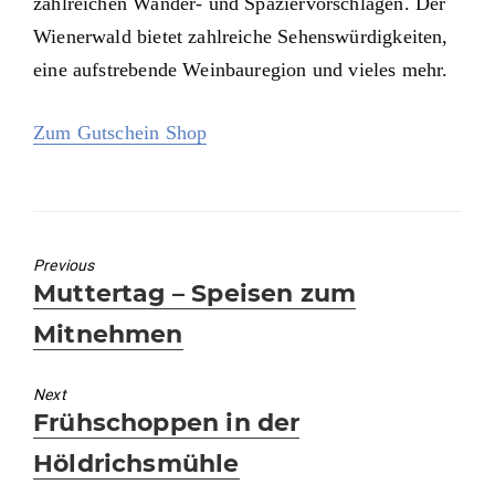
zahlreichen Wander- und Spaziervorschlägen. Der
Wienerwald bietet zahlreiche Sehenswürdigkeiten,
eine aufstrebende Weinbauregion und vieles mehr.
Zum Gutschein Shop
Previous
Previous
Muttertag – Speisen zum
post:
Mitnehmen
Next
Next
Frühschoppen in der
post:
Höldrichsmühle